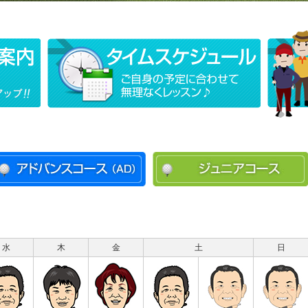
水
木
金
土
日