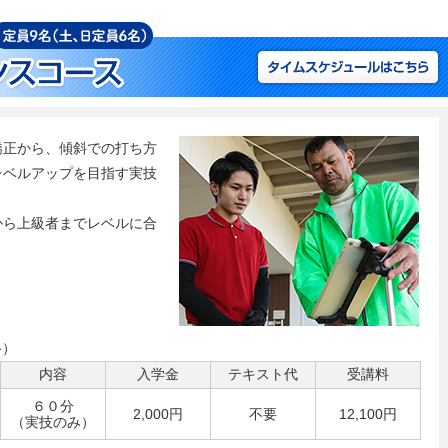
矯正から、傾斜での打ち方
レベルアップを目指す実技
から上級者までレベルに合
格）
内容
入学金
テキスト代
受講料
６０分
2,000円
不要
12,100円
（実技のみ）