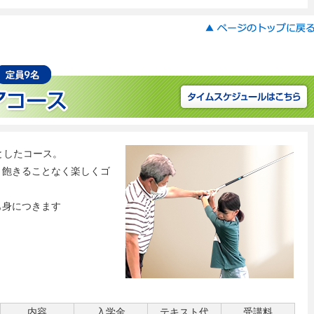
としたコース。
、飽きることなく楽しくゴ
も身につきます
）
内容
入学金
テキスト代
受講料