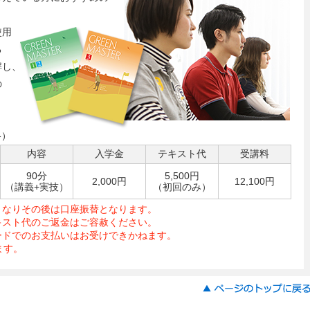
使用
る
解し、
の
格）
内容
入学金
テキスト代
受講料
90分
5,500円
2,000円
12,100円
（講義+実技）
（初回のみ）
となりその後は口座振替となります。
キスト代のご返金はご容赦ください。
ードでのお支払いはお受けできかねます。
ます。